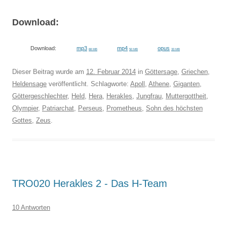
Download:
Download:
mp3
mp4
opus
68 MB
50 MB
33 MB
Dieser Beitrag wurde am
12. Februar 2014
in
Göttersage
,
Griechen
,
Heldensage
veröffentlicht. Schlagworte:
Apoll
,
Athene
,
Giganten
,
Göttergeschlechter
,
Held
,
Hera
,
Herakles
,
Jungfrau
,
Muttergottheit
,
Olympier
,
Patriarchat
,
Perseus
,
Prometheus
,
Sohn des höchsten
Gottes
,
Zeus
.
TRO020 Herakles 2 - Das H-Team
10 Antworten