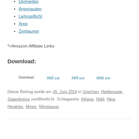
Diomedes
Argonauten
Lehnspflicht
Ares
Zentauren
*=Amazon Affiliate Links
Download:
Download:
mp3
mp4
opus
72 MB
52 MB
35 MB
Dieser Beitrag wurde am
26. Juni 2014
in
Griechen
,
Heldensage
,
Sagenkreise
veröffentlicht. Schlagworte:
Athene
,
Held
,
Hera
,
Herakles
,
Minos
,
Minotaurus
.