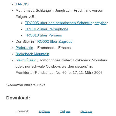
TARDIS
Mythemset: Schlange – Jungfrau – Frucht in diversen
Folgen, z.B.:
TRO005 über den hebräischen Schöpfungsmytho
s
TRO012 über Persephone
TRO018 über Perseus
Der Stier in
TRO002 über Zagreus
Päderastie
– Eromenos – Erastes
Brokeback Mountain
Slavoj Žižek
: „Homophobes rodeo: Brokeback Mountain
oder: nur schwule Cowboys werden siegen.“ in:
Frankfurter Rundschau. No. 60, p. 17, 11. März 2006.
*=Amazon Affiliate Links
Download:
Download:
mp3
mp4
opus
96 MB
69 MB
49 MB