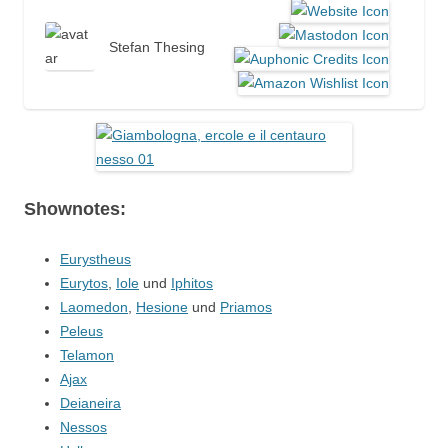
Stefan Thesing
Shownotes:
Eurystheus
Eurytos
,
Iole
und
Iphitos
Laomedon
,
Hesione
und
Priamos
Peleus
Telamon
Ajax
Deianeira
Nessos