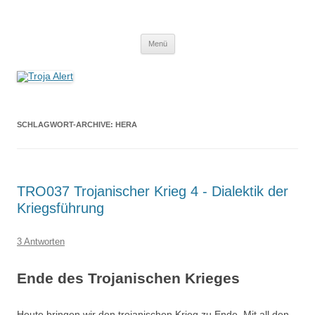
Troja Alert
Der Erzählpodcast um Sagen und Mythen
Zum
Menü
Inhalt
springen
SCHLAGWORT-ARCHIVE:
HERA
TRO037 Trojanischer Krieg 4 - Dialektik der
Kriegsführung
3 Antworten
Ende des Trojanischen Krieges
Heute bringen wir den trojanischen Krieg zu Ende. Mit all den