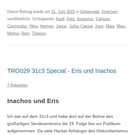
Dieser Beitrag wurde am
15. Juni 2015
in
Göttersage
,
Griechen
veröffentlicht. Schlagworte:
Apoll
,
Ares
,
Augustus
,
Caligula
,
Commodus
,
Hera
,
Hermes
,
Janus
,
Julius Caesar
,
Juno
,
Maia
,
Mars
,
Merkur
,
Rom
,
Tiberius
.
TRO029 31c3 Special - Eris und Inachos
7 Antworten
Inachos und Eris
Ich war auf dem 31c3 und habe dort auf der Bühne des
großartigen Sendezentrums die 29. Folge live vor Publikum
aufgenommen. Da viele Hacker Anhänger des Diskordianismus