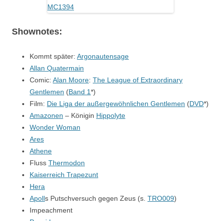
Shownotes:
Kommt später:
Argonautensage
Allan Quatermain
Comic:
Alan Moore
:
The League of Extraordinary
Gentlemen
(
Band 1
*)
Film:
Die Liga der außergewöhnlichen Gentlemen
(
DVD
*)
Amazonen
– Königin
Hippolyte
Wonder Woman
Ares
Athene
Fluss
Thermodon
Kaiserreich Trapezunt
Hera
Apoll
s Putschversuch gegen Zeus (s.
TRO009
)
Impeachment