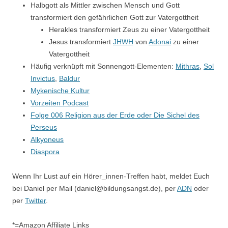
Halbgott als Mittler zwischen Mensch und Gott
transformiert den gefährlichen Gott zur Vatergottheit
Herakles transformiert Zeus zu einer Vatergottheit
Jesus transformiert
JHWH
von
Adonai
zu einer
Vatergottheit
Häufig verknüpft mit Sonnengott-Elementen:
Mithras
,
Sol
Invictus
,
Baldur
Mykenische Kultur
Vorzeiten Podcast
Folge 006 Religion aus der Erde oder Die Sichel des
Perseus
Alkyoneus
Diaspora
Wenn Ihr Lust auf ein Hörer_innen-Treffen habt, meldet Euch
bei Daniel per Mail (daniel@bildungsangst.de), per
ADN
oder
per
Twitter
.
*=Amazon Affiliate Links