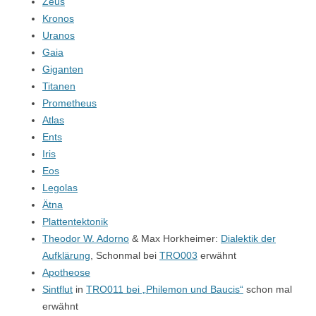
Zeus
Kronos
Uranos
Gaia
Giganten
Titanen
Prometheus
Atlas
Ents
Iris
Eos
Legolas
Ätna
Plattentektonik
Theodor W. Adorno
& Max Horkheimer:
Dialektik der
Aufklärung
, Schonmal bei
TRO003
erwähnt
Apotheose
Sintflut
in
TRO011 bei „Philemon und Baucis“
schon mal
erwähnt