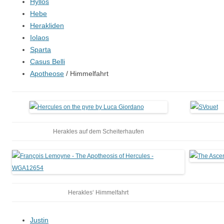
Hyllos
Hebe
Herakliden
Iolaos
Sparta
Casus Belli
Apotheose
/ Himmelfahrt
Herakles auf dem Scheiterhaufen
Herakles‘ Himmelfahrt
Justin