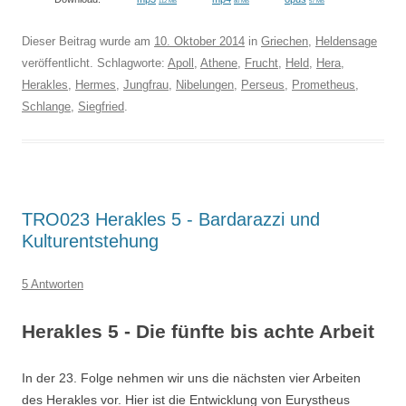
112 MB
80 MB
57 MB
Dieser Beitrag wurde am
10. Oktober 2014
in
Griechen
,
Heldensage
veröffentlicht. Schlagworte:
Apoll
,
Athene
,
Frucht
,
Held
,
Hera
,
Herakles
,
Hermes
,
Jungfrau
,
Nibelungen
,
Perseus
,
Prometheus
,
Schlange
,
Siegfried
.
TRO023 Herakles 5 - Bardarazzi und
Kulturentstehung
5 Antworten
Herakles 5 - Die fünfte bis achte Arbeit
In der 23. Folge nehmen wir uns die nächsten vier Arbeiten
des Herakles vor. Hier ist die Entwicklung von Eurystheus