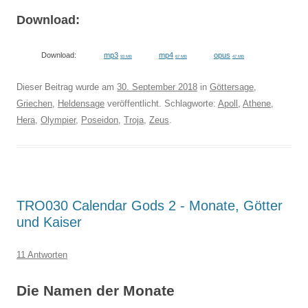
Download:
Download:
mp3
mp4
opus
93 MB
67 MB
47 MB
Dieser Beitrag wurde am
30. September 2018
in
Göttersage
,
Griechen
,
Heldensage
veröffentlicht. Schlagworte:
Apoll
,
Athene
,
Hera
,
Olympier
,
Poseidon
,
Troja
,
Zeus
.
TRO030 Calendar Gods 2 - Monate, Götter
und Kaiser
11 Antworten
Die Namen der Monate