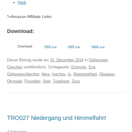
Hiob
*=Amazon Affiliate Links
Download:
Download:
mp3
mp4
opus
39 MB
29 MB
19 MB
Dieser Beitrag wurde am
31. Dezember 2014
in
Göttersage
,
Griechen
veröffentlicht. Schlagworte:
Erinnyen
,
Eris
,
Göttergeschlechter
,
Hera
,
Inachos
,
Io
,
Muttergottheit
,
Okeanos
,
Olympier
,
Poseidon
,
Stier
,
Tisiphone
,
Zeus
.
TRO027 Niedergang und Himmelfahrt
4 Antworten