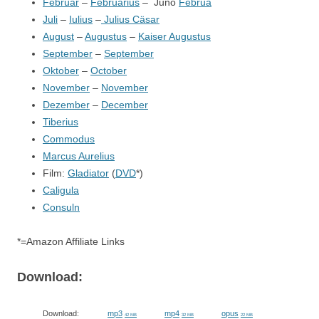
Februar
–
Februarius
– Juno
Februa
Juli
–
Iulius
–
Julius Cäsar
August
–
Augustus
–
Kaiser Augustus
September
–
September
Oktober
–
October
November
–
November
Dezember
–
December
Tiberius
Commodus
Marcus Aurelius
Film:
Gladiator
(
DVD
*)
Caligula
Consuln
*=Amazon Affiliate Links
Download:
Download:
mp3
mp4
opus
42 MB
32 MB
22 MB