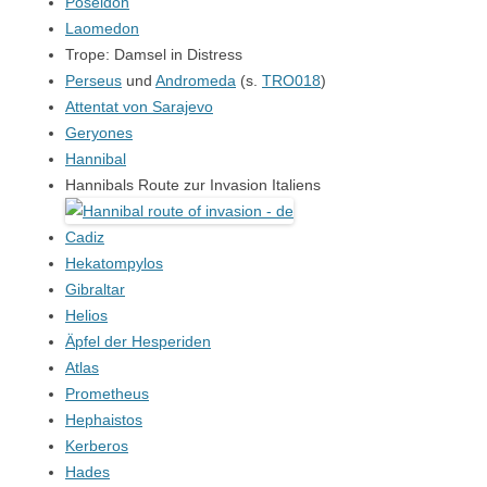
Poseidon
Laomedon
Trope: Damsel in Distress
Perseus
und
Andromeda
(s.
TRO018
)
Attentat von Sarajevo
Geryones
Hannibal
Hannibals Route zur Invasion Italiens
Cadiz
Hekatompylos
Gibraltar
Helios
Äpfel der Hesperiden
Atlas
Prometheus
Hephaistos
Kerberos
Hades