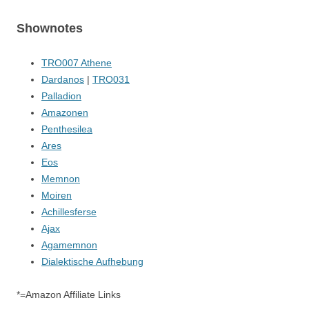
Shownotes
TRO007 Athene
Dardanos
|
TRO031
Palladion
Amazonen
Penthesilea
Ares
Eos
Memnon
Moiren
Achillesferse
Ajax
Agamemnon
Dialektische Aufhebung
*=Amazon Affiliate Links