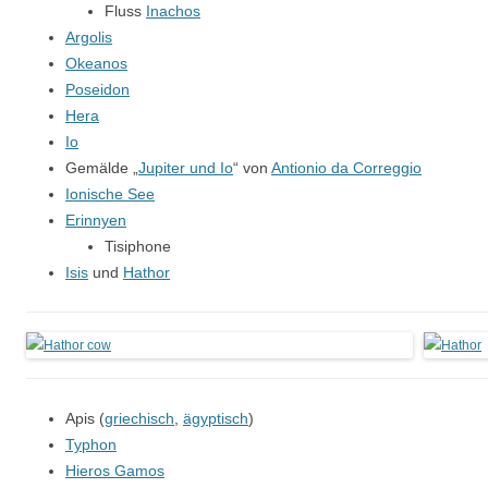
Fluss
Inachos
Argolis
Okeanos
Poseidon
Hera
Io
Gemälde „
Jupiter und Io
“ von
Antionio da Correggio
Ionische See
Erinnyen
Tisiphone
Isis
und
Hathor
Apis (
griechisch
,
ägyptisch
)
Typhon
Hieros Gamos