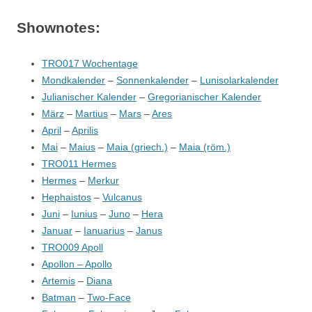
Shownotes:
TRO017 Wochentage
Mondkalender
–
Sonnenkalender
–
Lunisolarkalender
Julianischer Kalender
–
Gregorianischer Kalender
März
–
Martius
–
Mars
–
Ares
April
–
Aprilis
Mai
–
Maius
–
Maia (griech.)
–
Maia (röm.)
TRO011 Hermes
Hermes
–
Merkur
Hephaistos
–
Vulcanus
Juni
–
Iunius
–
Juno
–
Hera
Januar
–
Ianuarius
–
Janus
TRO009 Apoll
Apollon – Apollo
Artemis
–
Diana
Batman
–
Two-Face