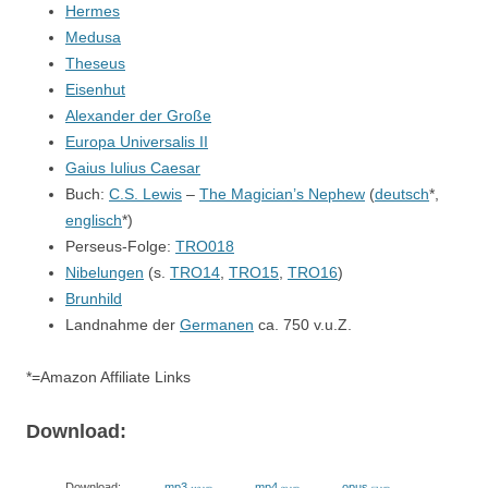
Hermes
Medusa
Theseus
Eisenhut
Alexander der Große
Europa Universalis II
Gaius Iulius Caesar
Buch:
C.S. Lewis
–
The Magician’s Nephew
(
deutsch
*,
englisch
*)
Perseus-Folge:
TRO018
Nibelungen
(s.
TRO14
,
TRO15
,
TRO16
)
Brunhild
Landnahme der
Germanen
ca. 750 v.u.Z.
*=Amazon Affiliate Links
Download:
Download:
mp3
mp4
opus