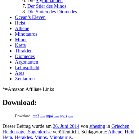
Die
Stymphaliden
Der Stier des Minos
Die Stuten des Diomedes
Ocean’s Eleven
Heist
Athene
Minotauros
Minos
Kreta
Thrakien
Diomedes
Argonauten
Lehnspflicht
Ares
Zentauren
*=Amazon Affiliate Links
Download:
Download:
mp3
mp4
opus
72 MB
52 MB
35 MB
Dieser Beitrag wurde am
26. Juni 2014
von
sthesing
in
Griechen
,
Heldensage
,
Sagenkreise
veröffentlicht. Schlagworte:
Athene
,
Held
,
Hera
,
Herakles
,
Minos
,
Minotaurus
.