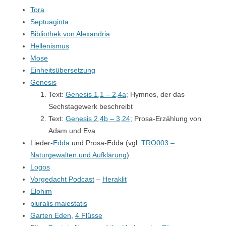
Tora
Septuaginta
Bibliothek von Alexandria
Hellenismus
Mose
Einheitsübersetzung
Genesis
Text:
Genesis 1,1 – 2,4a
; Hymnos, der das
Sechstagewerk beschreibt
Text:
Genesis 2,4b – 3,24
; Prosa-Erzählung von
Adam und Eva
Lieder-
Edda
und Prosa-Edda (vgl.
TRO003 –
Naturgewalten und Aufklärung
)
Logos
Vorgedacht Podcast
–
Heraklit
Elohim
pluralis maiestatis
Garten Eden
,
4 Flüsse