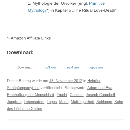
1: Mythologie der Urvölker (engl.
Primitive
Mythology
*) in Kapitel 5 „The Ritual Love-Death“
*=Amazon Affiliate Links
Download:
Download:
mp3
mp4
opus
76 MB
53 MB
38 MB
Dieser Beitrag wurde am
15. November 2012
in
Hebräer
,
Schöpfungsmythos
veröffentlicht. Schlagworte:
Adam und Eva
,
Erschaffung der Menschheit
,
Frucht
,
Genesis
,
Joseph Campbell
,
Jungfrau
,
Lebensatem
,
Logos
,
Mose
,
Muttergottheit
,
Schlange
,
Sohn
des höchsten Gottes
.