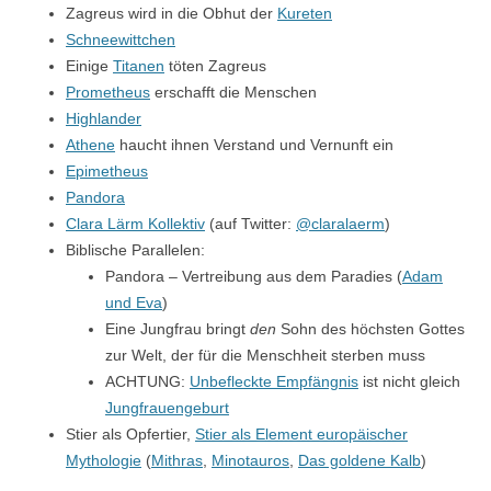
Zagreus wird in die Obhut der
Kureten
Schneewittchen
Einige
Titanen
töten Zagreus
Prometheus
erschafft die Menschen
Highlander
Athene
haucht ihnen Verstand und Vernunft ein
Epimetheus
Pandora
Clara Lärm Kollektiv
(auf Twitter:
@claralaerm
)
Biblische Parallelen:
Pandora – Vertreibung aus dem Paradies (
Adam
und Eva
)
Eine Jungfrau bringt
den
Sohn des höchsten Gottes
zur Welt, der für die Menschheit sterben muss
ACHTUNG:
Unbefleckte Empfängnis
ist nicht gleich
Jungfrauengeburt
Stier als Opfertier,
Stier als Element europäischer
Mythologie
(
Mithras
,
Minotauros
,
Das goldene Kalb
)