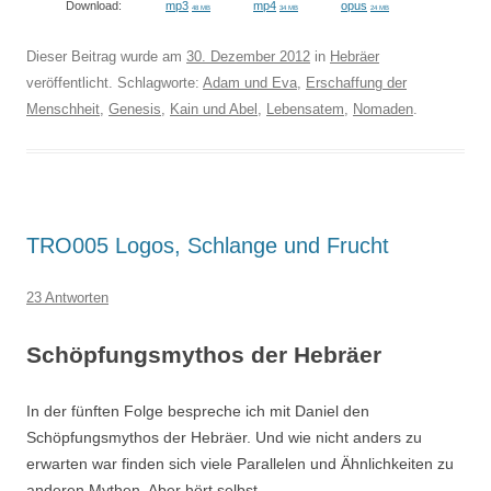
Download:
mp3
mp4
opus
48 MB
34 MB
24 MB
Dieser Beitrag wurde am
30. Dezember 2012
in
Hebräer
veröffentlicht. Schlagworte:
Adam und Eva
,
Erschaffung der
Menschheit
,
Genesis
,
Kain und Abel
,
Lebensatem
,
Nomaden
.
TRO005 Logos, Schlange und Frucht
23 Antworten
Schöpfungsmythos der Hebräer
In der fünften Folge bespreche ich mit Daniel den
Schöpfungsmythos der Hebräer. Und wie nicht anders zu
erwarten war finden sich viele Parallelen und Ähnlichkeiten zu
anderen Mythen. Aber hört selbst.