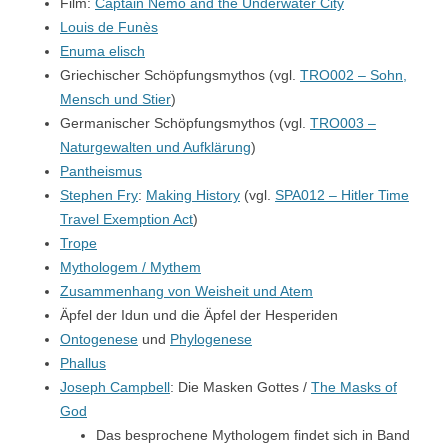
Film:
Captain Nemo and the Underwater City
Louis de Funès
Enuma elisch
Griechischer Schöpfungsmythos (vgl.
TRO002 – Sohn,
Mensch und Stier
)
Germanischer Schöpfungsmythos (vgl.
TRO003 –
Naturgewalten und Aufklärung
)
Pantheismus
Stephen Fry
:
Making History
(vgl.
SPA012 – Hitler Time
Travel Exemption Act
)
Trope
Mythologem / Mythem
Zusammenhang von Weisheit und Atem
Äpfel der Idun und die Äpfel der Hesperiden
Ontogenese
und
Phylogenese
Phallus
Joseph Campbell
: Die Masken Gottes /
The Masks of
God
Das besprochene Mythologem findet sich in Band