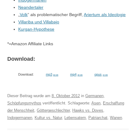
Indogermanen
Neandertaler
„
Volk
“ als problematischer Begriff,
Ariertum als Ideologie
Villariba und Villabajo
Kurgan-Hypothese
*=Amazon Affiliate Links
Download:
Download:
mp3
mp4
opus
68 MB
48 MB
34 MB
Dieser Beitrag wurde am
8. Oktober 2012
in
Germanen
,
Schöpfungsmythos
veröffentlicht. Schlagworte:
Asen
,
Erschaffung
der Menschheit
,
Göttergeschlechter
,
Hawks vs. Doves
,
Indogermanen
,
Kultur vs. Natur
,
Lebensatem
,
Patriarchat
,
Wanen
.