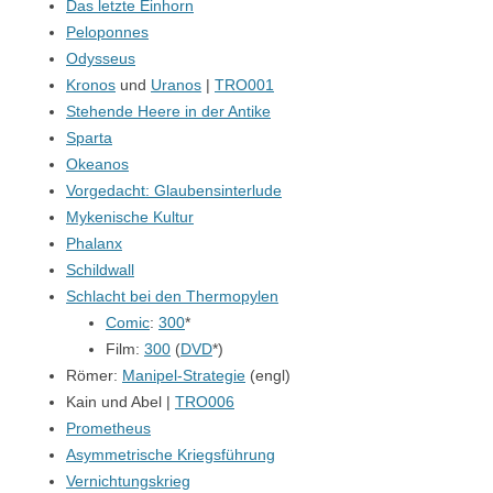
Das letzte Einhorn
Peloponnes
Odysseus
Kronos
und
Uranos
|
TRO001
Stehende Heere in der Antike
Sparta
Okeanos
Vorgedacht: Glaubensinterlude
Mykenische Kultur
Phalanx
Schildwall
Schlacht bei den Thermopylen
Comic
:
300
*
Film:
300
(
DVD
*)
Römer:
Manipel-Strategie
(engl)
Kain und Abel |
TRO006
Prometheus
Asymmetrische Kriegsführung
Vernichtungskrieg