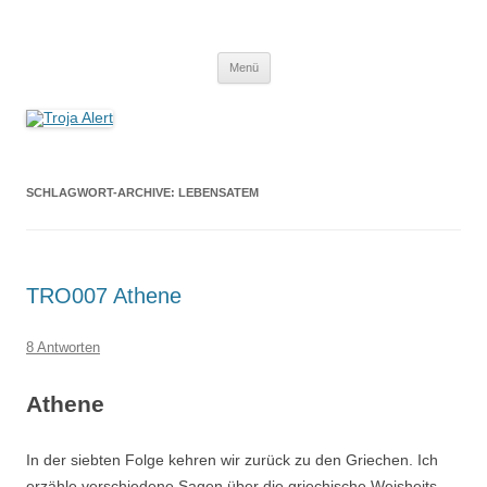
Troja Alert
Der Erzählpodcast um Sagen und Mythen
Zum
Menü
Inhalt
springen
SCHLAGWORT-ARCHIVE:
LEBENSATEM
TRO007 Athene
8 Antworten
Athene
In der siebten Folge kehren wir zurück zu den Griechen. Ich
erzähle verschiedene Sagen über die griechische Weisheits-