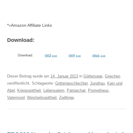
*=Amazon Affiliate Links
Download:
Download:
mp3
mp4
opus
65 MB
45 MB
32 MB
Dieser Beitrag wurde am
14. Januar 2013
in
Göttersage
,
Griechen
veröffentlicht. Schlagworte:
Göttergeschlechter
,
Jungfrau
,
Kain und
Abel
,
Kriegsgottheit
,
Lebensatem
,
Patriarchat
,
Prometheus
,
Vatermord
,
Weisheitsgottheit
,
Zwillinge
.