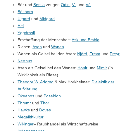
Bör und
Bestla
zeugen
Odin
,
Vil
und
Vé
Bölthorn
Utgard
und
Midgard
Hel
Yggdrasil
Erschaffung der Menschheit:
Ask und Embla
Riesen,
Asen
und
Wanen
Wanen als Geisel bei den Asen:
Njörd
,
Freya
und
Freyr
Nerthus
Asen als Geisel bei den Wanen:
Hönir
und
Mimir
(in
Wirklichkeit ein Riese)
Theodor W. Adorno
& Max Horkheimer:
Dialektik der
Aufklärung
Okeanos
und
Poseidon
Thrymr
und
Thor
Hawks
und
Doves
Megalithkultur
Wikinger
– Raubhandel als Wirtschaftsweise