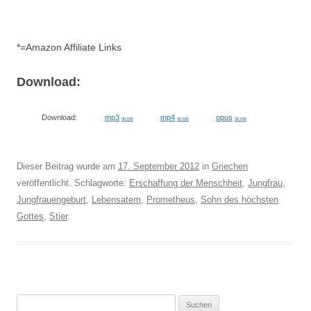
*=Amazon Affiliate Links
Download:
Download:
mp3
mp4
opus
56 MB
40 MB
28 MB
Dieser Beitrag wurde am
17. September 2012
in
Griechen
veröffentlicht. Schlagworte:
Erschaffung der Menschheit
,
Jungfrau
,
Jungfrauengeburt
,
Lebensatem
,
Prometheus
,
Sohn des höchsten
Gottes
,
Stier
.
Suchen