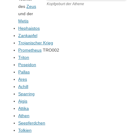
Kopfgeburt der Athene
des
Zeus
und der
Metis
Hephaistos
Zankapfel
Trojanischer Krieg
Prometheus
TRO002
Triton
Poseidon
Pallas
Ares
Achill
Sparring
Aigis
Attika
Athen
Seepferdchen
Tolkien