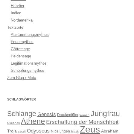
Hebräer
Indien
Nordamerika
Textsorte
Abstammungsmythos
Feuermythos
Göttersage
Heldensage
Legitimationsmythos
Schöpfungsmythos
Zum Blog / Meta
SCHLAGWÖRTER
Jungfrau
Schlange
Genesis
Drachentöter
Wanen
Athene
Erschaffung der Menschheit
Okeanos
Zeus
Odysseus
Troja
Abraham
Nibelungen
sarah
Isaak