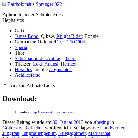
Aphrodite in der Schmiede des
Hephaistos
Gaia
James Bond
: Q bzw.
Knight Rider
: Bonnie
Germanen: Odin und Tyr |
TRO004
Sparta
Thor
Schiffbau in der Antike
–
Triere
Trickser:
Loki
,
Anansi
,
Hermes
Herakles
und die
Argonauten
Achillesferse
*=Amazon Affiliate Links
Download:
Download:
mp3
mp4
opus
59 MB
42 MB
30 MB
Dieser Beitrag wurde am
30. Januar 2013
von
sthesing
in
Göttersage
,
Griechen
veröffentlicht. Schlagworte:
Handwerker
,
Jungfrau
,
Jungfrauengeburt
,
Kriegsgottheit
,
Matriarchat
,