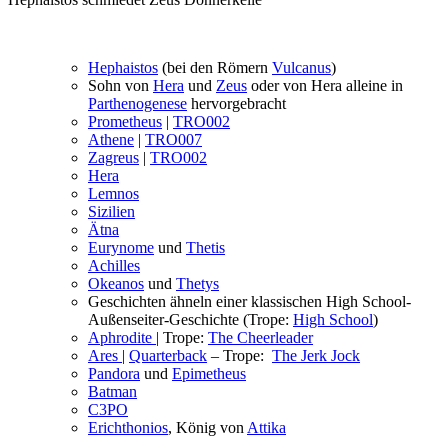
Hephaistos
(bei den Römern
Vulcanus
)
Sohn von
Hera
und
Zeus
oder von Hera alleine in
Parthenogenese
hervorgebracht
Prometheus
|
TRO002
Athene
|
TRO007
Zagreus
|
TRO002
Hera
Lemnos
Sizilien
Ätna
Eurynome
und
Thetis
Achilles
Okeanos
und
Thetys
Geschichten ähneln einer klassischen High School-
Außenseiter-Geschichte (Trope:
High School
)
Aphrodite
| Trope:
The Cheerleader
Ares
|
Quarterback
– Trope:
The Jerk Jock
Pandora
und
Epimetheus
Batman
C3PO
Erichthonios
, König von
Attika