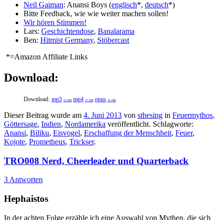
Neil Gaiman
: Anansi Boys (
englisch
*,
deutsch
*)
Bitte Feedback, wie wie weiter machen sollen!
Wir hören Stimmen!
Lars:
Geschichtendose
,
Banalarama
Ben:
Hitmist Germany
,
Stöbercast
*=Amazon Affiliate Links
Download:
Download:
mp3
mp4
opus
52 MB
37 MB
26 MB
Dieser Beitrag wurde am
4. Juni 2013
von
sthesing
in
Feuermythos
,
Göttersage
,
Indien
,
Nordamerika
veröffentlicht. Schlagworte:
Anansi
,
Biliku
,
Eisvogel
,
Erschaffung der Menschheit
,
Feuer
,
Kojote
,
Prometheus
,
Trickser
.
TRO008 Nerd, Cheerleader und Quarterback
3 Antworten
Hephaistos
In der achten Folge erzähle ich eine Auswahl von Mythen, die sich