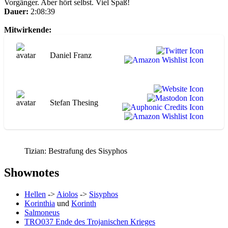
Vorgänger. Aber hört selbst. Viel Spaß!
Dauer:
2:08:39
Mitwirkende:
Daniel Franz
Stefan Thesing
Tizian: Bestrafung des Sisyphos
Shownotes
Hellen
->
Aiolos
->
Sisyphos
Korinthia
und
Korinth
Salmoneus
TRO037 Ende des Trojanischen Krieges