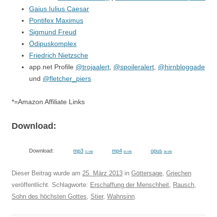
Gaius Iulius Caesar
Pontifex Maximus
Sigmund Freud
Ödipuskomplex
Friedrich Nietzsche
app.net Profile
@trojaalert
,
@spoileralert
,
@hirnbloggade
und
@fletcher_piers
*=Amazon Affiliate Links
Download:
Download:
mp3
mp4
opus
71 MB
50 MB
36 MB
Dieser Beitrag wurde am
25. März 2013
in
Göttersage
,
Griechen
veröffentlicht. Schlagworte:
Erschaffung der Menschheit
,
Rausch
,
Sohn des höchsten Gottes
,
Stier
,
Wahnsinn
.