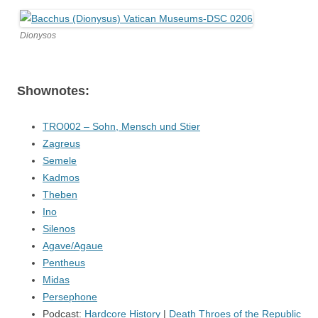
Dionysos
Shownotes:
TRO002 – Sohn, Mensch und Stier
Zagreus
Semele
Kadmos
Theben
Ino
Silenos
Agave/Agaue
Pentheus
Midas
Persephone
Podcast:
Hardcore History
|
Death Throes of the Republic