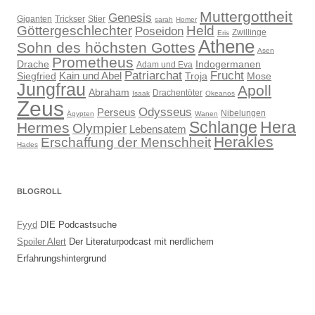
Muttergottheit
Genesis
Giganten
Trickser
Stier
sarah
Homer
Göttergeschlechter
Held
Poseidon
Zwillinge
Eris
Athene
Sohn des höchsten Gottes
Asen
Prometheus
Drache
Indogermanen
Adam und Eva
Patriarchat
Frucht
Kain und Abel
Siegfried
Troja
Mose
Jungfrau
Apoll
Abraham
Drachentöter
Isaak
Okeanos
Zeus
Odysseus
Perseus
Nibelungen
Ägypten
Wanen
Schlange
Hera
Hermes
Olympier
Lebensatem
Herakles
Erschaffung der Menschheit
Hades
BLOGROLL
Fyyd
DIE Podcastsuche
Spoiler Alert
Der Literaturpodcast mit nerdlichem
Erfahrungshintergrund