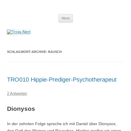
Troja Alert
Der Erzählpodcast um Sagen und Mythen
Zum
Menü
Inhalt
springen
SCHLAGWORT-ARCHIVE:
RAUSCH
TRO010 Hippie-Prediger-Psychotherapeut
2 Antworten
Dionysos
In der zehnten Folge spreche ich mit Daniel über Dionysos,
den Gott des Weines und Rausches. Hierbei greifen wir einen