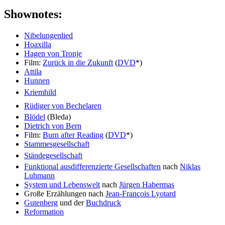
Shownotes:
Nibelungenlied
Hoaxilla
Hagen von Tronje
Film:
Zurück in die Zukunft
(
DVD
*)
Attila
Hunnen
Kriemhild
Rüdiger von Bechelaren
Blödel
(Bleda)
Dietrich von Bern
Film:
Burn after Reading
(
DVD
*)
Stammesgesellschaft
Ständegesellschaft
Funktional ausdifferenzierte Gesellschaften
nach
Niklas
Luhmann
System und Lebenswelt
nach
Jürgen Habermas
Große Erzählungen nach
Jean-François Lyotard
Gutenberg
und der
Buchdruck
Reformation