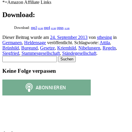
*=Amazon Affiliate Links
Download:
Download:
mp3
mp4
opus
68 MB
49 MB
34 MB
Dieser Beitrag wurde am
24. September 2013
von
sthesing
in
Germanen
,
Heldensage
veröffentlicht. Schlagworte:
Attila
,
Brünhild
,
Burgund
,
Gesetze
,
Kriemhild
,
Nibelungen
,
Regeln
,
Siegfried
,
Stammesgesellschaft
,
Ständegesellschaft
.
Suchen
nach:
Keine Folge verpassen