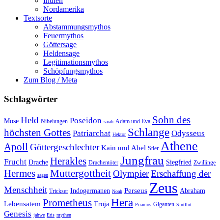
Indien
Nordamerika
Textsorte
Abstammungsmythos
Feuermythos
Göttersage
Heldensage
Legitimationsmythos
Schöpfungsmythos
Zum Blog / Meta
Schlagwörter
Sohn des
Held
Poseidon
Mose
Nibelungen
Adam und Eva
sarah
Schlange
höchsten Gottes
Patriarchat
Odysseus
Hektor
Athene
Apoll
Göttergeschlechter
Kain und Abel
Stier
Jungfrau
Herakles
Frucht
Drache
Siegfried
Drachentöter
Zwillinge
Hermes
Muttergottheit
Olympier
Erschaffung der
sagen
Zeus
Menschheit
Perseus
Indogermanen
Abraham
Trickser
Noah
Hera
Prometheus
Lebensatem
Troja
Giganten
Priamos
Sintflut
Genesis
jahwe
Eris
mythen