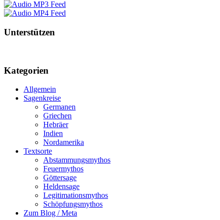
Unterstützen
Kategorien
Allgemein
Sagenkreise
Germanen
Griechen
Hebräer
Indien
Nordamerika
Textsorte
Abstammungsmythos
Feuermythos
Göttersage
Heldensage
Legitimationsmythos
Schöpfungsmythos
Zum Blog / Meta