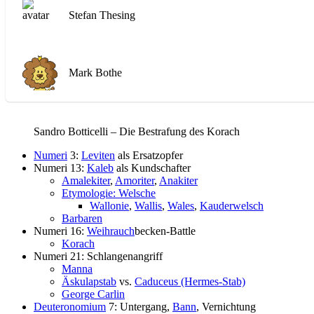
Stefan Thesing
Mark Bothe
Sandro Botticelli – Die Bestrafung des Korach
Numeri
3:
Leviten
als Ersatzopfer
Numeri 13:
Kaleb
als Kundschafter
Amalekiter
,
Amoriter
,
Anakiter
Etymologie: Welsche
Wallonie
,
Wallis
,
Wales
,
Kauderwelsch
Barbaren
Numeri 16:
Weihrauch
becken-Battle
Korach
Numeri 21: Schlangenangriff
Manna
Äskulapstab
vs.
Caduceus (Hermes-Stab)
George Carlin
Deuteronomium
7: Untergang,
Bann
, Vernichtung