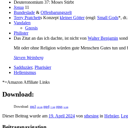
Deuteronomium 37: Moses Stirbt
Josua
11
Bundeslade
&
Offenbarungszelt
Terry Pratchett
s Konzept
kleiner Götter
(engl:
Small Gods
*, dt
Vandalen
Gnosis
Philister
Das Zitat an das ich dachte, ist nicht von
Walter Benjamin
sond
Mit oder ohne Religion würden gute Menschen Gutes tun und b
Steven Weinberg
Sadduzäer
,
Pharisäer
Hellenismus
*=Amazon Affiliate Links
Download:
Download:
mp3
mp4
opus
108 MB
77 MB
54 MB
Dieser Beitrag wurde am
19. April 2024
von
sthesing
in
Hebräer
,
Leg
Beitragsnavigation