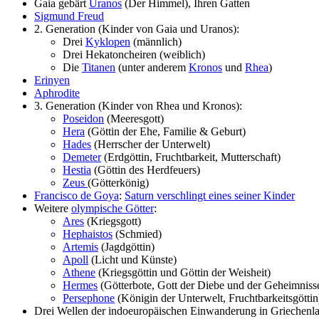
Gaia gebärt
Uranos
(Der Himmel), Ihren Gatten
Sigmund Freud
2. Generation (Kinder von Gaia und Uranos):
Drei
Kyklopen
(männlich)
Drei Hekatoncheiren (weiblich)
Die
Titanen
(unter anderem
Kronos
und
Rhea
)
Erinyen
Aphrodite
3. Generation (Kinder von Rhea und Kronos):
Poseidon
(Meeresgott)
Hera
(Göttin der Ehe, Familie & Geburt)
Hades
(Herrscher der Unterwelt)
Demeter
(Erdgöttin, Fruchtbarkeit, Mutterschaft)
Hestia
(Göttin des Herdfeuers)
Zeus
(Götterkönig)
Francisco de Goya
:
Saturn verschlingt eines seiner Kinder
Weitere
olympische Götter
:
Ares
(Kriegsgott)
Hephaistos
(Schmied)
Artemis
(Jagdgöttin)
Apoll
(Licht und Künste)
Athene
(Kriegsgöttin und Göttin der Weisheit)
Hermes
(Götterbote, Gott der Diebe und der Geheimniss
Persephone
(Königin der Unterwelt, Fruchtbarkeitsgöttin
Drei Wellen der indoeuropäischen Einwanderung in Griechenl