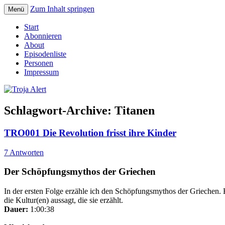
Zum Inhalt springen
Menü
Der Erzählpodcast um Sagen und Mythen
Troja Alert
Start
Abonnieren
About
Episodenliste
Personen
Impressum
Schlagwort-Archive:
Titanen
TRO001 Die Revolution frisst ihre Kinder
7 Antworten
Der Schöpfungsmythos der Griechen
In der ersten Folge erzähle ich den Schöpfungsmythos der Griechen. 
die Kultur(en) aussagt, die sie erzählt.
Dauer:
1:00:38