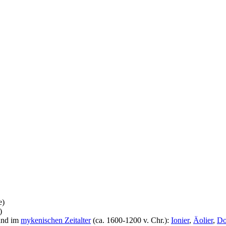
e)
)
and im
mykenischen Zeitalter
(ca. 1600-1200 v. Chr.):
Ionier
,
Äolier
,
Do