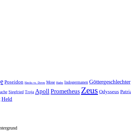
ge
Göttergeschlechter
Poseidon
Mose
Indogermanen
Hawks vs. Doves
Hades
Zeus
Apoll
Prometheus
Odysseus
Patri
ache
Siegfried
Troja
t
Held
ntergrund