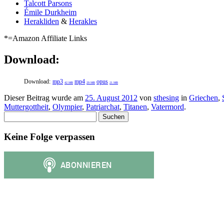
Talcott Parsons
Émile Durkheim
Herakliden
&
Herakles
*=Amazon Affiliate Links
Download:
Download:
mp3
mp4
opus
42 MB
29 MB
21 MB
Dieser Beitrag wurde am
25. August 2012
von
sthesing
in
Griechen
,
Muttergottheit
,
Olympier
,
Patriarchat
,
Titanen
,
Vatermord
.
Suchen
nach:
Keine Folge verpassen