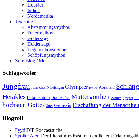
Hebräer
Indien
Nordamerika
Textsorte
Abstammungsmythos
Feuermythos
Göttersage
Heldensage
Legitimationsmythos
Schöpfungsmythos
Zum Blog / Meta
Schlagwörter
Jungfrau
Schlan
Olympier
Abraham
Nibelungen
Asen
Janus
Homer
Herakles
Muttergottheit
Lebensatem
Dr
Drachentöter
Achilles
Ägypten
höchsten Gottes
Erschaffung der Menschhei
Genesis
Stier
Blogroll
Fyyd
DIE Podcastsuche
Spoiler Alert
Der Literaturpodcast mit nerdlichem Erfahrungshi