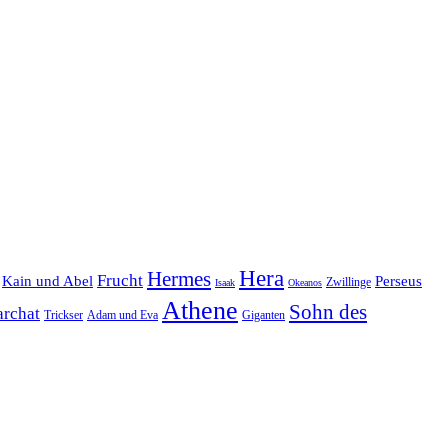
Hera
Hermes
Frucht
Kain und Abel
Perseus
Zwillinge
Isaak
Okeanos
Athene
Sohn des
archat
Trickser
Adam und Eva
Giganten