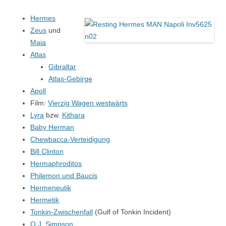
Hermes
Zeus
und
Maia
Atlas
Gibraltar
Atlas-Gebirge
Apoll
Film:
Vierzig Wagen westwärts
Lyra
bzw.
Kithara
Baby Herman
Chewbacca-Verteidigung
Bill Clinton
Hermaphroditos
Philemon und Baucis
Hermeneutik
Hermetik
Tonkin-Zwischenfall
(Gulf of Tonkin Incident)
O.J. Simpson