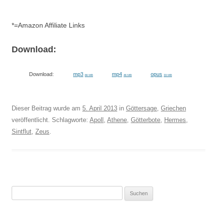
*=Amazon Affiliate Links
Download:
Download:
mp3
mp4
opus
66 MB
46 MB
33 MB
Dieser Beitrag wurde am
5. April 2013
in
Göttersage
,
Griechen
veröffentlicht. Schlagworte:
Apoll
,
Athene
,
Götterbote
,
Hermes
,
Sintflut
,
Zeus
.
Suchen
nach: