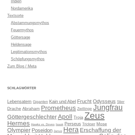
Indien
Nordamerika
Textsorte
Abstammungsmythos
Feuermythos
Göttersage
Heldensage
Legitimationsmythos
Schöpfungsmythos
Zum Blog / Meta
SCHLAGWÖRTER
Frucht
Odysseus
Lebensatem
Kain und Abel
Giganten
Stier
Jungfrau
Prometheus
Drache
Abraham
Zwillinge
Zeus
Apoll
Göttergeschlechter
Troja
Hermes
Perseus
Mose
Trickser
Hawks vs. Doves
Isaak
Hera
Olympier
Erschaffung der
Poseidon
Janus