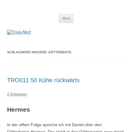
Troja Alert
Der Erzählpodcast um Sagen und Mythen
Zum
Menü
Inhalt
springen
SCHLAGWORT-ARCHIVE:
GÖTTERBOTE
TRO011 50 Kühe rückwärts
2 Antworten
Hermes
In der elften Folge spreche ich mit Daniel über den
Götterboten Hermes. Der spielt in den Göttersagen zwar meist