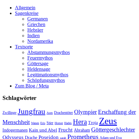
Allgemein
Sagenkreise
Germanen
Griechen
Hebräer
Indien
Nordamerika
Textsorte
Abstammungsmythos
Feuermythos
Göttersage
Heldensage
Legitimationsmythos
Schöpfungsmythos
Zum Blog / Meta
Schlagwörter
Jungfrau
Olympier
Erschaffung der
Zwillinge
Drachentöter
Asen
Zeus
Hera
Menschheit
Troja
Stier
Wanen
Eris
Homer
Hades
Göttergeschlechter
Frucht
Kain und Abel
Indogermanen
Abraham
Prometheus
Odysseus
Poseidon
Drache
Adam und Eva
sarah