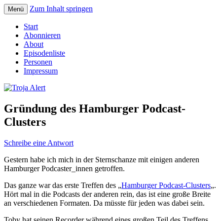
Zum Inhalt springen
Menü
Der Erzählpodcast um Sagen und Mythen
Troja Alert
Start
Abonnieren
About
Episodenliste
Personen
Impressum
Gründung des Hamburger Podcast-
Clusters
Schreibe eine Antwort
Gestern habe ich mich in der Sternschanze mit einigen anderen
Hamburger Podcaster_innen getroffen.
Das ganze war das erste Treffen des „
Hamburger Podcast-Clusters
„.
Hört mal in die Podcasts der anderen rein, das ist eine große Breite
an verschiedenen Formaten. Da müsste für jeden was dabei sein.
Toby hat seinen Recorder während eines großen Teil des Treffens