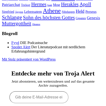
Hermes
Herakles
Apoll
Patriarchat
Mose
Trickser
Isaak
Athene
Held
Lebensatem
Perseus
Siegfried
Nibelungen
Ägypten
Schlange
Sohn des höchsten Gottes
Genesis
Giganten
Muttergottheit
Okeanos
Blogroll
Fyyd
DIE Podcastsuche
Spoiler Alert
Der Literaturpodcast mit nerdlichem
Erfahrungshintergrund
Mit Stolz präsentiert von WordPress
Entdecke mehr von Troja Alert
Jetzt abonnieren, um weiterzulesen und auf das gesamte
Archiv zuzugreifen.
Gib
deine
E-
Mail-